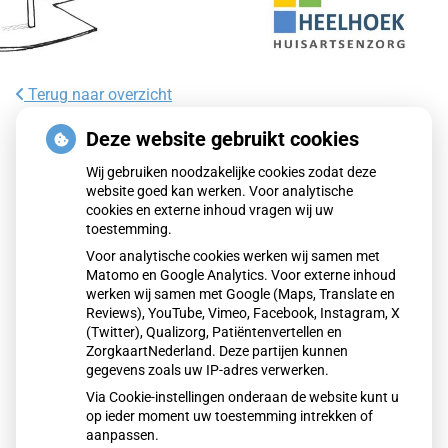
Terug naar overzicht
Kookadvies drinkwater in provincie
Deze website gebruikt cookies
Utrecht vanwege besmetting
Wij gebruiken noodzakelijke cookies zodat deze
website goed kan werken. Voor analytische
cookies en externe inhoud vragen wij uw
Voor ongeveer 85.000 huishoudens in het oosten van de
toestemming.
provincie Utrecht geldt een kookadvies voor drinkwater.
Voor analytische cookies werken wij samen met
Drinkwaterbedrijf Vitens heeft een besmetting met de
Matomo en Google Analytics. Voor externe inhoud
enterokokkenbacterie vastgesteld. Bewoners wordt
werken wij samen met Google (Maps, Translate en
geadviseerd water eerst te koken voordat het wordt
Reviews), YouTube, Vimeo, Facebook, Instagram, X
(Twitter), Qualizorg, Patiëntenvertellen en
gebruikt om te drinken of eten te bereiden.
ZorgkaartNederland. Deze partijen kunnen
gegevens zoals uw IP-adres verwerken.
Via Cookie-instellingen onderaan de website kunt u
Lees het hele artikel op:
Nationale zorggids
op ieder moment uw toestemming intrekken of
Publicatiedatum:
06-01-2026
aanpassen.