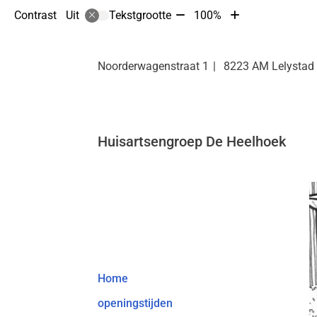
Tekst
Tekst
Contrast
Tekstgrootte
100%
Uit
verkleinen
vergroten
met
met
10%
10%
Noorderwagenstraat
1
8223 AM
Lelystad
Huisartsengroep De Heelhoek
Hoofdmenu
Home
openingstijden