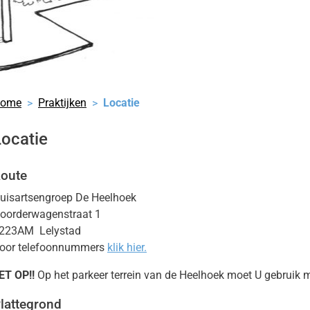
ken
nu
lmedicatie
nu
ken
ome
Praktijken
Locatie
nu
satie
nu
Locatie
heidsinformatie
nu
oute
uisartsengroep De Heelhoek
oorderwagenstraat 1
223AM Lelystad
oor telefoonnummers
klik hier.
ET OP!!
Op het parkeer terrein van de Heelhoek moet U gebruik
lattegrond