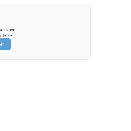
ven voor
t te zien.
gen