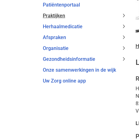
Patiëntenportaal
Praktijken
Praktij
Herhaalmedicatie
subme
Herhaa
Afspraken
subme
Afspra
H
Organisatie
subme
Organi
Gezondheidsinformatie
subme
Gezond
Onze samenwerkingen in de wijk
subme
R
Uw Zorg online app
H
N
8
V
L
P