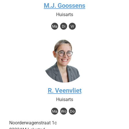
M.J. Goossens
Huisarts
Ma
Di
Vr
R. Veenvliet
Huisarts
Ma
Wo
Do
Noorderwagenstraat 1c