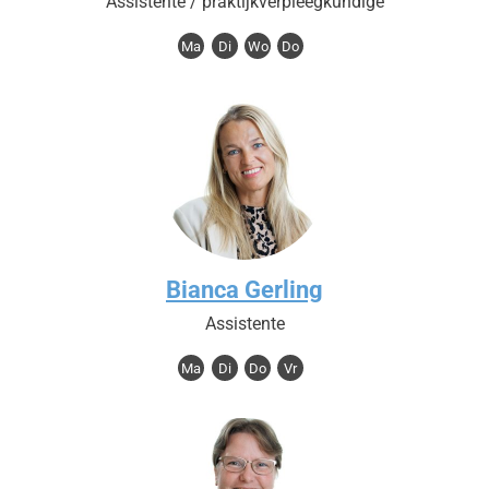
Assistente / praktijkverpleegkundige
Ma
Di
Wo
Do
Bianca Gerling
Assistente
Ma
Di
Do
Vr