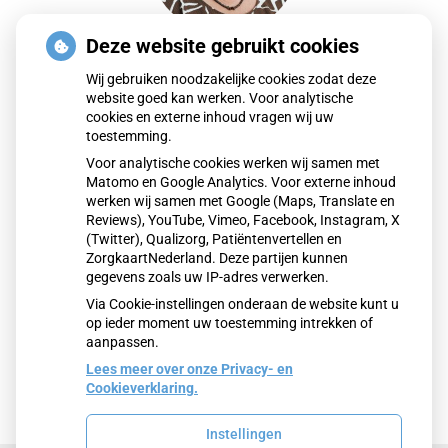
Deze website gebruikt cookies
Ellen
Wij gebruiken noodzakelijke cookies zodat deze
Assistente / praktijkverpleegkundige
website goed kan werken. Voor analytische
cookies en externe inhoud vragen wij uw
Ma
Di
Wo
Do
toestemming.
Voor analytische cookies werken wij samen met
Voor afspraken en telefonisch contact belt u de
Matomo en Google Analytics. Voor externe inhoud
assistente. Voor meer informatie over de taken van de
werken wij samen met Google (Maps, Translate en
Reviews), YouTube, Vimeo, Facebook, Instagram, X
praktijkverpleegkundigen:
klik hier
.
(Twitter), Qualizorg, Patiëntenvertellen en
ZorgkaartNederland. Deze partijen kunnen
gegevens zoals uw IP-adres verwerken.
Via Cookie-instellingen onderaan de website kunt u
op ieder moment uw toestemming intrekken of
aanpassen.
Lees meer over onze Privacy- en
Cookieverklaring.
Instellingen