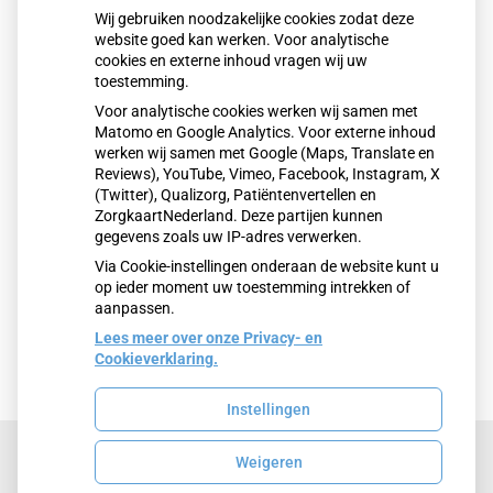
onderstaande contactgegevens.
Wij gebruiken noodzakelijke cookies zodat deze
website goed kan werken. Voor analytische
cookies en externe inhoud vragen wij uw
Contact
toestemming.
Huisartsengroep De Heelhoek
Voor analytische cookies werken wij samen met
Noorderwagenstraat 1
Matomo en Google Analytics. Voor externe inhoud
werken wij samen met Google (Maps, Translate en
8223 AM Lelystad
Reviews), YouTube, Vimeo, Facebook, Instagram, X
(Twitter), Qualizorg, Patiëntenvertellen en
Privacyverklaring Huisartsenpraktijken de
ZorgkaartNederland. Deze partijen kunnen
Heelhoek
gegevens zoals uw IP-adres verwerken.
Via Cookie-instellingen onderaan de website kunt u
op ieder moment uw toestemming intrekken of
aanpassen.
Lees meer over onze Privacy- en
Cookieverklaring.
Instellingen
Weigeren
Uw Zorg Online
|
Beheer