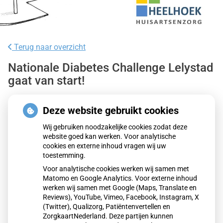
Terug naar overzicht
Nationale Diabetes Challenge Lelystad
gaat van start!
Lelystedelingen vanaf 18 jaar met diabetes verbeteren hun
Deze website gebruikt cookies
gezondheid via de Nationale Diabetes Challenge Lelystad.
Wij gebruiken noodzakelijke cookies zodat deze
Deze challenge begint op dinsdag 3 mei. Je wandelt onder
website goed kan werken. Voor analytische
begeleiding van een gecertificeerd wandeltrainer gedurende
cookies en externe inhoud vragen wij uw
21 weken één keer per week. Ook leer je van alles over het
toestemming.
thema Positieve Gezondheid. In de toekomst wordt er een
Voor analytische cookies werken wij samen met
Matomo en Google Analytics. Voor externe inhoud
bovengemiddeld aantal diabetes mellitus-patiënten in
werken wij samen met Google (Maps, Translate en
Lelystad verwacht. Sportbedrijf Lelystad en Wandel- en
Reviews), YouTube, Vimeo, Facebook, Instagram, X
Leefstijlcollectief Flevoland willen met deze challenge dat
(Twitter), Qualizorg, Patiëntenvertellen en
toekomstbeeld positief verstoren.
ZorgkaartNederland. Deze partijen kunnen